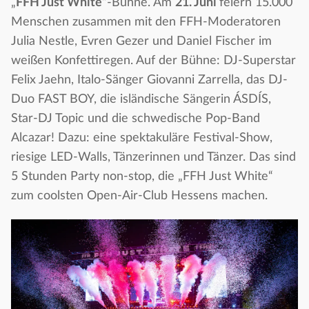
„
FFH Just White
“-Bühne. Am
21. Juni
feiern 15.000
Menschen zusammen mit den FFH-Moderatoren
Julia Nestle, Evren Gezer und Daniel Fischer im
weißen Konfettiregen. Auf der Bühne: DJ-Superstar
Felix Jaehn, Italo-Sänger Giovanni Zarrella, das DJ-
Duo FAST BOY, die isländische Sängerin ÁSDÍS,
Star-DJ Topic und die schwedische Pop-Band
Alcazar! Dazu: eine spektakuläre Festival-Show,
riesige LED-Walls, Tänzerinnen und Tänzer. Das sind
5 Stunden Party non-stop, die „FFH Just White“
zum coolsten Open-Air-Club Hessens machen.