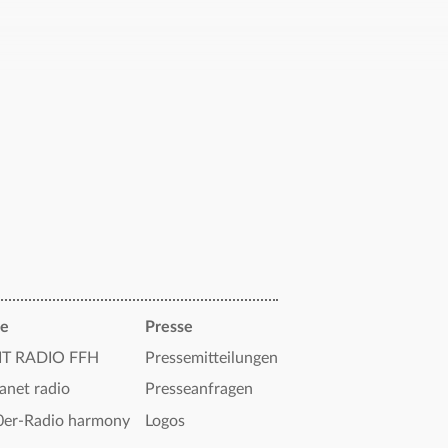
re
Presse
IT RADIO FFH
Pressemitteilungen
anet radio
Presseanfragen
0er-Radio harmony
Logos